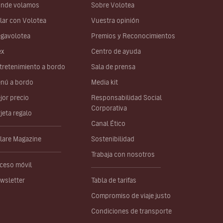
nde volamos
Sobre Volotea
lar con Volotea
Vuestra opinión
gavolotea
Premios y Reconocimientos
ex
Centro de ayuda
tretenimiento a bordo
Sala de prensa
nú a bordo
Media kit
jor precio
Responsabilidad Social
Corporativa
rjeta regalo
Canal Ético
lare Magazine
Sostenibilidad
Trabaja con nosotros
ceso móvil
wsletter
Tabla de tarifas
Compromiso de viaje justo
Condiciones de transporte