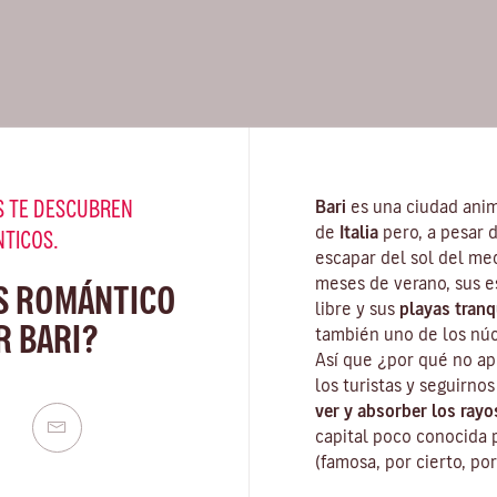
 TE DESCUBREN
Bari
es una ciudad anim
de
Italia
pero, a pesar d
NTICOS.
escapar del sol del me
meses de verano, sus e
S ROMÁNTICO
libre y sus
playas tranq
R BARI?
también uno de los núc
Así que ¿por qué no ap
los turistas y seguirnos
ver y absorber los rayo
capital poco conocida
(famosa, por cierto, po