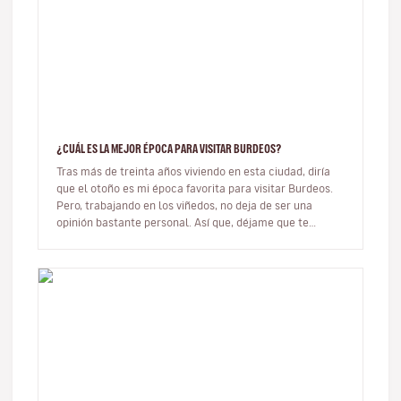
¿CUÁL ES LA MEJOR ÉPOCA PARA VISITAR BURDEOS?
Tras más de treinta años viviendo en esta ciudad, diría
que el otoño es mi época favorita para visitar Burdeos.
Pero, trabajando en los viñedos, no deja de ser una
opinión bastante personal. Así que, déjame que te
cuente cuáles s…