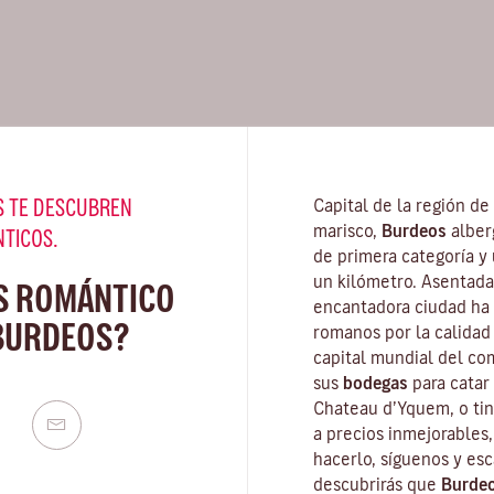
 TE DESCUBREN
Capital de la región de
marisco,
Burdeos
alber
NTICOS.
de primera categoría y
un kilómetro. Asentada 
S ROMÁNTICO
encantadora ciudad ha 
BURDEOS?
romanos por la calidad
capital mundial del com
sus
bodegas
para catar
Chateau d’Yquem, o tin
a precios inmejorables
hacerlo, síguenos y esca
descubrirás que
Burde