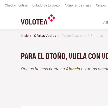
Check-in online
Estado de tu vuelo
Agencias de viajes
Grupos
VU
Inicio
Ofertas Vuelos
Desde Ajaccio
A Burdeos
PARA EL OTOÑO, VUELA CON V
Quizás buscas vuelos a
Ajaccio
o vuelos des