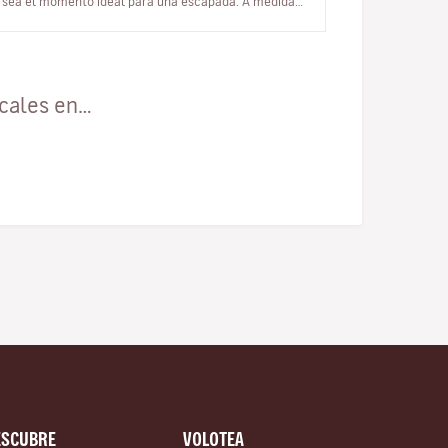
sea el momento ideal para una escapada. A medida
que las multitudes del vera…
ocales en…
ESCUBRE
VOLOTEA