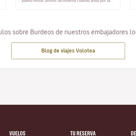
puedo visitar ambos fácilmente cuando ando por la
zona. Chartrons es una zona m…
ulos sobre Burdeos de nuestros embajadores l
Blog de viajes Volotea
VUELOS
TU RESERVA
D