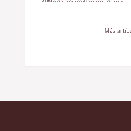
en Burdeos en esta época y qué podemos hacer
durante los meses de invier…
Más artíc