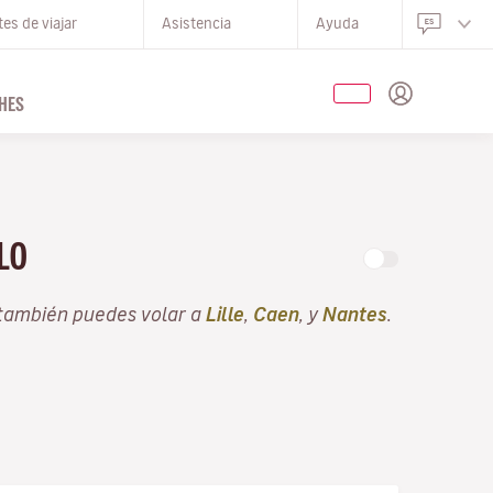
es de viajar
Asistencia
Ayuda
HES
OLO
 también puedes volar a
Lille
,
Caen
, y
Nantes
.