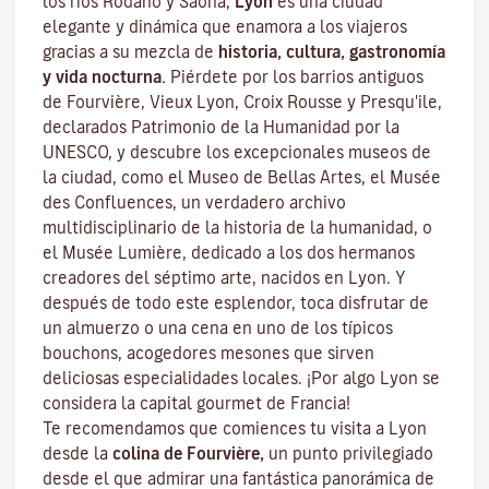
los ríos Ródano y Saona,
Lyon
es una ciudad
elegante y dinámica que enamora a los viajeros
gracias a su mezcla de
historia, cultura, gastronomía
y vida nocturna.
Piérdete por los barrios antiguos
de Fourvière, Vieux Lyon, Croix Rousse y Presqu'ile,
declarados Patrimonio de la Humanidad por la
UNESCO, y descubre los
excepcionales museos de
la ciudad
, como el Museo de Bellas Artes, el Musée
des Confluences, un verdadero archivo
multidisciplinario de la historia de la humanidad, o
el Musée Lumière, dedicado a los dos hermanos
creadores del séptimo arte, nacidos en Lyon. Y
después de todo este esplendor, toca disfrutar de
un almuerzo o una cena en uno de los típicos
bouchons
, acogedores mesones que sirven
deliciosas especialidades locales. ¡Por algo Lyon se
considera la capital
gourmet
de Francia!
Te recomendamos que comiences tu visita a Lyon
desde la
colina de Fourvière,
un punto privilegiado
desde el que admirar una fantástica panorámica de