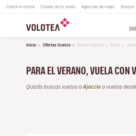
Check-in online
Estado de tu vuelo
Agencias de viajes
Grupos
VU
Inicio
Ofertas Vuelos
Desde Ajaccio
Brest
Juni
PARA EL VERANO, VUELA CON 
Quizás buscas vuelos a
Ajaccio
o vuelos des