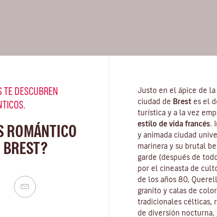
 TE DESCUBREN
Justo en el ápice de l
ciudad de
Brest
es el d
NTICOS.
turística y a la vez e
estilo de vida francés
.
S ROMÁNTICO
y animada ciudad unive
 BREST?
marinera y su brutal b
garde (después de todo
por el cineasta de cul
de los años 80,
Querel
granito y calas de col
tradicionales
célticas
,
de diversión nocturna,