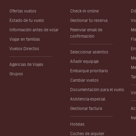
Ofertas vuelos
Check-in online
Dó
Estado de tu vuelo
Gestionar tu reserva
Vo
Información antes de volar
Reenviar email de
Me
confirmación
Viajar en familias
Fl
Vuelos Directos
En
Seleccionar asientos
Me
Añadir equipaje
Agencias de Viajes
Me
Embarque prioritario
Grupos
Ta
Cambiar vuelos
Documentación para el vuelo
Vo
Asistencia especial
Gestionar factura
Ac
Ne
Hoteles
Coches de alquiler