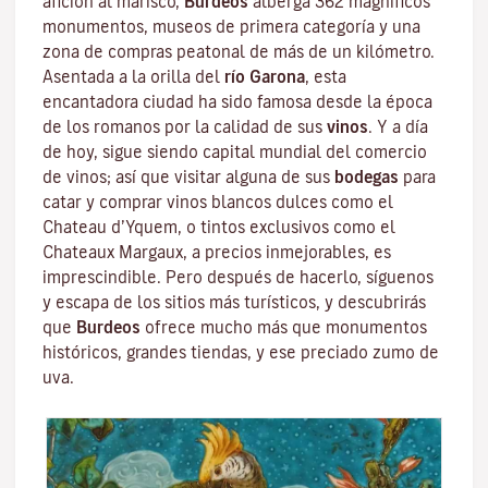
afición al marisco,
Burdeos
alberga 362 magníficos
monumentos, museos de primera categoría y una
zona de compras peatonal de más de un kilómetro.
Asentada a la orilla del
río Garona
, esta
encantadora ciudad ha sido famosa desde la época
de los romanos por la calidad de sus
vinos
. Y a día
de hoy, sigue siendo capital mundial del comercio
de vinos; así que visitar alguna de sus
bodegas
para
catar y comprar vinos blancos dulces como el
Chateau d’Yquem, o tintos exclusivos como el
Chateaux Margaux
, a precios inmejorables, es
imprescindible. Pero después de hacerlo, síguenos
y escapa de los sitios más turísticos, y descubrirás
que
Burdeos
ofrece mucho más que monumentos
históricos, grandes tiendas, y ese preciado zumo de
uva.