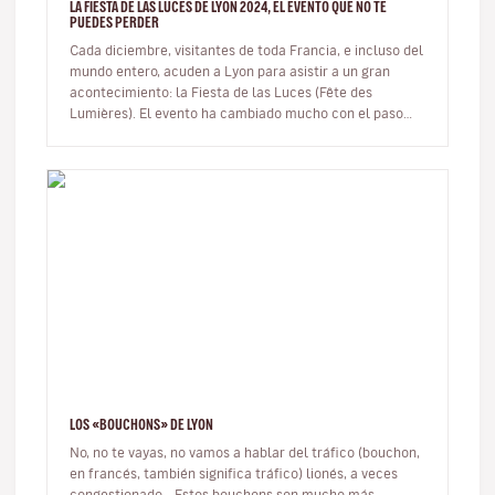
LA FIESTA DE LAS LUCES DE LYON 2024, EL EVENTO QUE NO TE
PUEDES PERDER
Cada diciembre, visitantes de toda Francia, e incluso del
mundo entero, acuden a Lyon para asistir a un gran
acontecimiento: la Fiesta de las Luces (Fête des
Lumières). El evento ha cambiado mucho con el paso
del tiempo y, aunque…
LOS «BOUCHONS» DE LYON
No, no te vayas, no vamos a hablar del tráfico (bouchon,
en francés, también significa tráfico) lionés, a veces
congestionado... Estos bouchons son mucho más