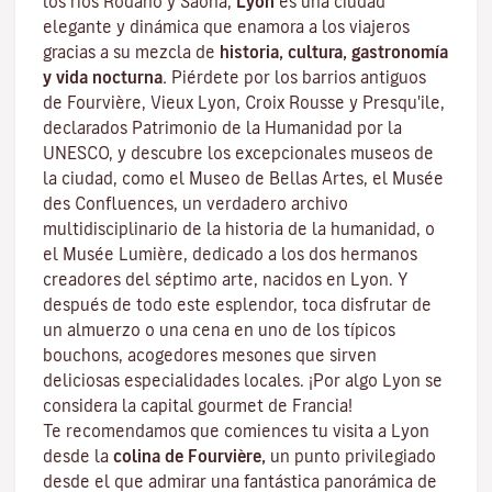
los ríos Ródano y Saona,
Lyon
es una ciudad
elegante y dinámica que enamora a los viajeros
gracias a su mezcla de
historia, cultura, gastronomía
y vida nocturna.
Piérdete por los barrios antiguos
de Fourvière, Vieux Lyon, Croix Rousse y Presqu'ile,
declarados Patrimonio de la Humanidad por la
UNESCO, y descubre los
excepcionales museos de
la ciudad
, como el Museo de Bellas Artes, el Musée
des Confluences, un verdadero archivo
multidisciplinario de la historia de la humanidad, o
el Musée Lumière, dedicado a los dos hermanos
creadores del séptimo arte, nacidos en Lyon. Y
después de todo este esplendor, toca disfrutar de
un almuerzo o una cena en uno de los típicos
bouchons
, acogedores mesones que sirven
deliciosas especialidades locales. ¡Por algo Lyon se
considera la capital
gourmet
de Francia!
Te recomendamos que comiences tu visita a Lyon
desde la
colina de Fourvière,
un punto privilegiado
desde el que admirar una fantástica panorámica de