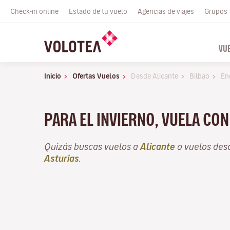
Check-in online
Estado de tu vuelo
Agencias de viajes
Grupos
VU
Inicio
Ofertas Vuelos
Desde Alicante
Bilbao
En
PARA EL INVIERNO, VUELA CO
Quizás buscas vuelos a
Alicante
o vuelos de
Asturias
.