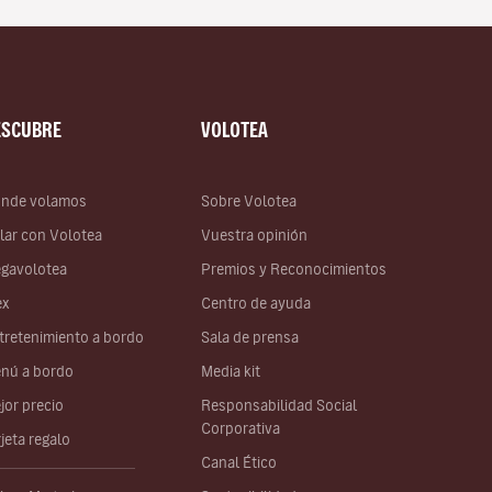
ESCUBRE
VOLOTEA
nde volamos
Sobre Volotea
lar con Volotea
Vuestra opinión
gavolotea
Premios y Reconocimientos
ex
Centro de ayuda
tretenimiento a bordo
Sala de prensa
nú a bordo
Media kit
jor precio
Responsabilidad Social
Corporativa
rjeta regalo
Canal Ético