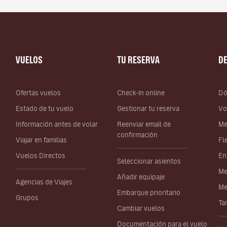
VUELOS
TU RESERVA
D
Ofertas vuelos
Check-in online
Dó
Estado de tu vuelo
Gestionar tu reserva
Vo
Información antes de volar
Reenviar email de
Me
confirmación
Viajar en familias
Fl
Vuelos Directos
En
Seleccionar asientos
Me
Añadir equipaje
Agencias de Viajes
Me
Embarque prioritario
Grupos
Ta
Cambiar vuelos
Documentación para el vuelo