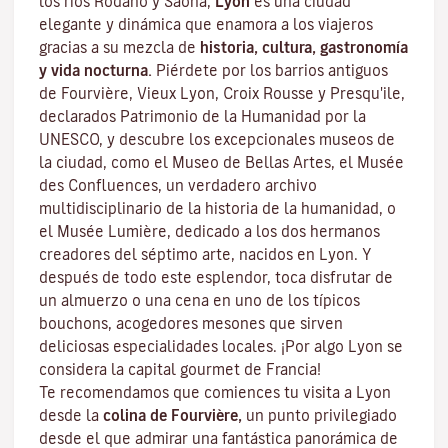
los ríos Ródano y Saona,
Lyon
es una ciudad
elegante y dinámica que enamora a los viajeros
gracias a su mezcla de
historia, cultura, gastronomía
y vida nocturna.
Piérdete por los barrios antiguos
de Fourvière, Vieux Lyon, Croix Rousse y Presqu'ile,
declarados Patrimonio de la Humanidad por la
UNESCO, y descubre los
excepcionales museos de
la ciudad
, como el Museo de Bellas Artes, el Musée
des Confluences, un verdadero archivo
multidisciplinario de la historia de la humanidad, o
el Musée Lumière, dedicado a los dos hermanos
creadores del séptimo arte, nacidos en Lyon. Y
después de todo este esplendor, toca disfrutar de
un almuerzo o una cena en uno de los típicos
bouchons
, acogedores mesones que sirven
deliciosas especialidades locales. ¡Por algo Lyon se
considera la capital
gourmet
de Francia!
Te recomendamos que comiences tu visita a Lyon
desde la
colina de Fourvière,
un punto privilegiado
desde el que admirar una fantástica panorámica de