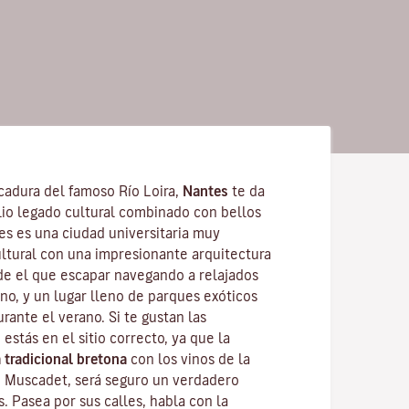
cadura del famoso
Río Loira
,
Nantes
te da
lio legado cultural combinado con bellos
tes es una
ciudad universitaria
muy
ultural con una impresionante arquitectura
de el que escapar navegando a relajados
no, y un lugar lleno de parques exóticos
urante el verano. Si te gustan las
 estás en el sitio correcto, ya que la
 tradicional bretona
con los vinos de la
o
Muscadet
, será seguro un verdadero
s. Pasea por sus calles, habla con la