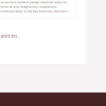
un territorio donde el pasado industrial renace en
forma de arte, imaginación y arquitectura
contemporánea. Un día aquí basta para descubrir la
nueva cara de Nantes. L’Île…
cales en…