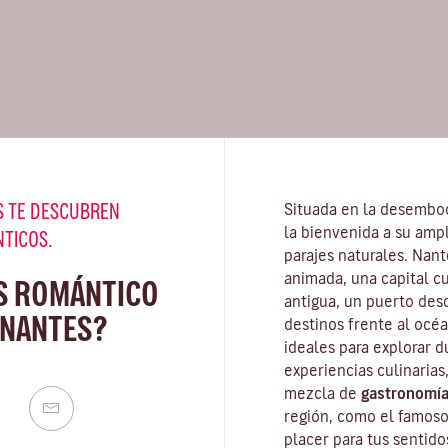
 TE DESCUBREN
Situada en la desembo
la bienvenida a su amp
NTICOS.
parajes naturales. Nan
animada, una capital c
S ROMÁNTICO
antigua, un puerto des
 NANTES?
destinos frente al océa
ideales para explorar d
experiencias culinarias,
mezcla de
gastronomía
región, como el famos
placer para tus sentido