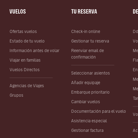
VUELOS
TU RESERVA
D
Ofertas vuelos
Check-in online
Dó
Estado de tu vuelo
Gestionar tu reserva
Vo
Información antes de volar
Reenviar email de
Me
confirmación
Viajar en familias
Fl
Vuelos Directos
En
Seleccionar asientos
Me
Añadir equipaje
Agencias de Viajes
Me
Embarque prioritario
Grupos
Ta
Cambiar vuelos
Documentación para el vuelo
Vo
Asistencia especial
Gestionar factura
Ac