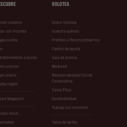
ESCUBRE
VOLOTEA
nde volamos
Sobre Volotea
lar con Volotea
Vuestra opinión
gavolotea
Premios y Reconocimientos
ex
Centro de ayuda
tretenimiento a bordo
Sala de prensa
nú a bordo
Media kit
jor precio
Responsabilidad Social
Corporativa
rjeta regalo
Canal Ético
lare Magazine
Sostenibilidad
Trabaja con nosotros
ceso móvil
wsletter
Tabla de tarifas