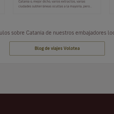
Catania o, mejor dicho, varios extractos, varias
ciudades subterráneas ocultas a la mayoría, pero
accesibles a quienes buscan nuevos itinera…
culos sobre Catania de nuestros embajadores lo
Blog de viajes Volotea