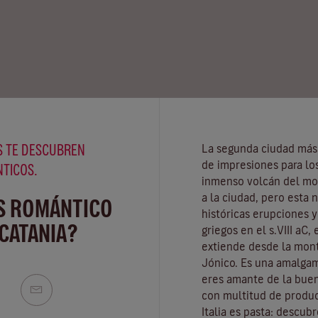
 TE DESCUBREN
La segunda ciudad más g
de impresiones para los
NTICOS.
inmenso volcán del m
a la ciudad, pero esta 
S ROMÁNTICO
históricas erupciones 
CATANIA?
griegos en el s.VIII aC,
extiende desde la mont
Jónico. Es una amalgama
eres amante de la buen
con multitud de produc
Italia es pasta: descubr