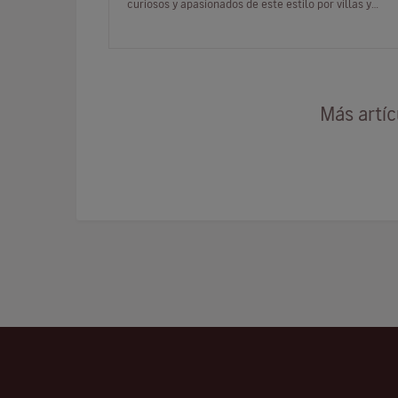
curiosos y apasionados de este estilo por villas y
edificios característicos, a…
Más artí