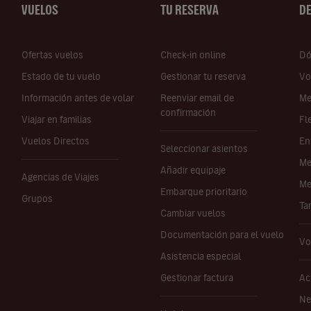
VUELOS
TU RESERVA
D
Ofertas vuelos
Check-in online
Dó
Estado de tu vuelo
Gestionar tu reserva
Vo
Información antes de volar
Reenviar email de
Me
confirmación
Viajar en familias
Fl
Vuelos Directos
En
Seleccionar asientos
Me
Añadir equipaje
Agencias de Viajes
Me
Embarque prioritario
Grupos
Ta
Cambiar vuelos
Documentación para el vuelo
Vo
Asistencia especial
Gestionar factura
Ac
Ne