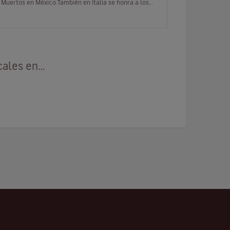
Muertos en México.También en Italia se honra a los
difuntos de distintas maneras.…
cales en…