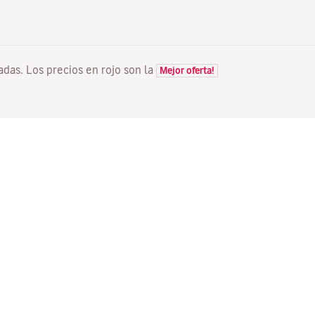
tadas. Los precios en rojo son la
Mejor oferta!
VUELOS
TU RESERVA
D
Ofertas vuelos
Check-in online
Dó
Estado de tu vuelo
Gestionar tu reserva
Vo
Información antes de volar
Reenviar email de
Me
confirmación