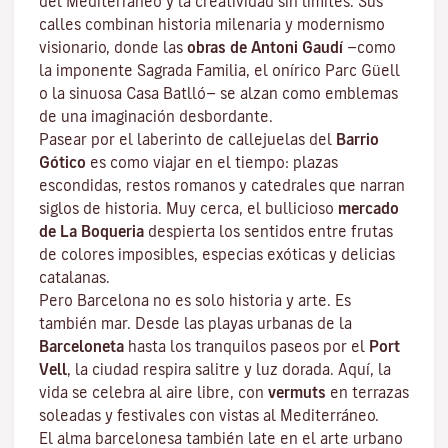
del Mediterráneo y la creatividad sin límites. Sus
calles combinan historia milenaria y modernismo
visionario, donde las
obras de Antoni Gaudí
—como
la imponente Sagrada Familia, el onírico Parc Güell
o la sinuosa Casa Batlló— se alzan como emblemas
de una imaginación desbordante.
Pasear por el laberinto de callejuelas del
Barrio
Gótico
es como viajar en el tiempo: plazas
escondidas, restos romanos y catedrales que narran
siglos de historia. Muy cerca, el bullicioso
mercado
de La Boqueria
despierta los sentidos entre frutas
de colores imposibles, especias exóticas y delicias
catalanas.
Pero Barcelona no es solo historia y arte. Es
también mar. Desde las playas urbanas de la
Barceloneta
hasta los tranquilos paseos por el
Port
Vell
, la ciudad respira salitre y luz dorada. Aquí, la
vida se celebra al aire libre, con
vermuts
en terrazas
soleadas y festivales con vistas al Mediterráneo.
El alma barcelonesa también late en el arte urbano