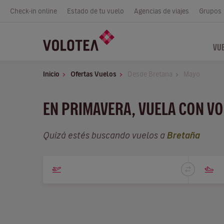
Check-in online
Estado de tu vuelo
Agencias de viajes
Grupos
VU
Inicio
Ofertas Vuelos
Desde Bretana
Mayo
EN PRIMAVERA, VUELA CON V
Quizá estés buscando vuelos a
Bretaña