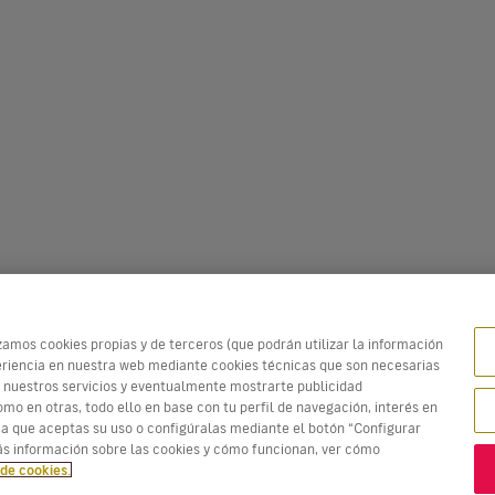
zamos cookies propias y de terceros (que podrán utilizar la información
xperiencia en nuestra web mediante cookies técnicas que son necesarias
 nuestros servicios y eventualmente mostrarte publicidad
mo en otras, todo ello en base con tu perfil de navegación, interés en
ma que aceptas su uso o configúralas mediante el botón “Configurar
s información sobre las cookies y cómo funcionan, ver cómo
 de cookies.
tadas. Los precios en rojo son la
Mejor oferta!