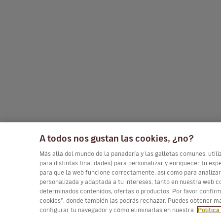
A todos nos gustan las cookies, ¿no?
Más allá del mundo de la panadería y las galletas comunes, utili
para distintas finalidades) para personalizar y enriquecer tu e
para que la web funcione correctamente, así como para analizar
personalizada y adaptada a tu intereses, tanto en nuestra web co
determinados contenidos, ofertas o productos. Por favor confir
cookies”, donde también las podrás rechazar. Puedes obtener má
configurar tu navegador y cómo eliminarlas en nuestra
Política
(*) Precio por trayecto, tasas incluidas. Plazas limi