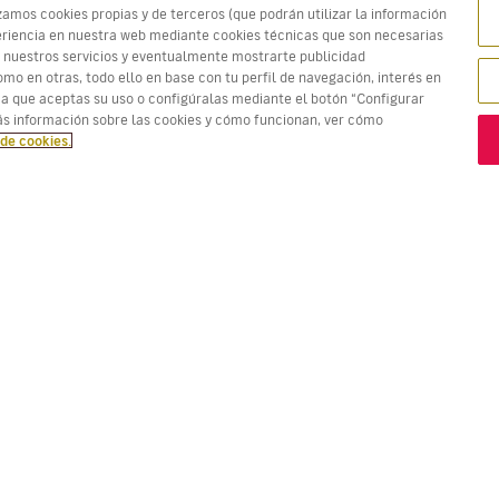
zamos cookies propias y de terceros (que podrán utilizar la información
xperiencia en nuestra web mediante cookies técnicas que son necesarias
 nuestros servicios y eventualmente mostrarte publicidad
mo en otras, todo ello en base con tu perfil de navegación, interés en
ma que aceptas su uso o configúralas mediante el botón “Configurar
tadas. Los precios en rojo son la
Mejor oferta!
s información sobre las cookies y cómo funcionan, ver cómo
 de cookies.
VUELOS
TU RESERVA
D
Ofertas vuelos
Check-in online
Dó
Estado de tu vuelo
Gestionar tu reserva
Vo
Información antes de volar
Reenviar email de
Me
confirmación