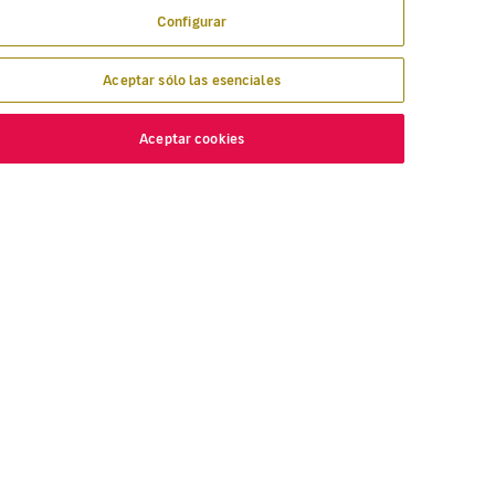
Configurar
Aceptar sólo las esenciales
Aceptar cookies
ESCUBRE
VOLOTEA
nde volamos
Sobre Volotea
lar con Volotea
Vuestra opinión
gavolotea
Premios y Reconocimientos