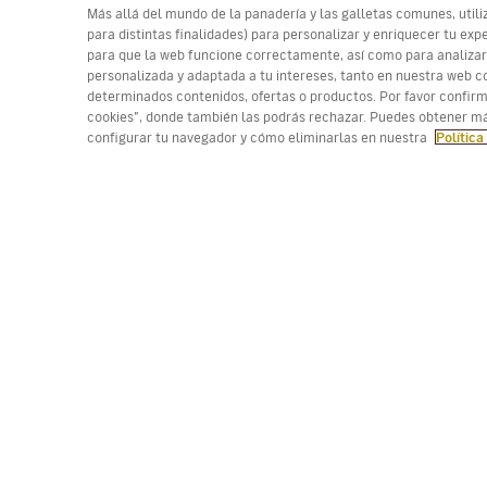
Más allá del mundo de la panadería y las galletas comunes, utili
para distintas finalidades) para personalizar y enriquecer tu e
para que la web funcione correctamente, así como para analizar
personalizada y adaptada a tu intereses, tanto en nuestra web co
determinados contenidos, ofertas o productos. Por favor confir
(*) Precio por trayecto, tasas incluidas. Plazas limi
cookies”, donde también las podrás rechazar. Puedes obtener má
configurar tu navegador y cómo eliminarlas en nuestra
Política
Trabaja con nosotros