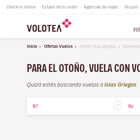
Check-in online
Estado de tu vuelo
Agencias de viajes
Grupos
VU
Inicio
Ofertas Vuelos
Desde Islas griegas
Noviemb
PARA EL OTOÑO, VUELA CON 
Quizá estés buscando vuelos a
Islas Griegas