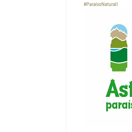
#ParaísoNatural!