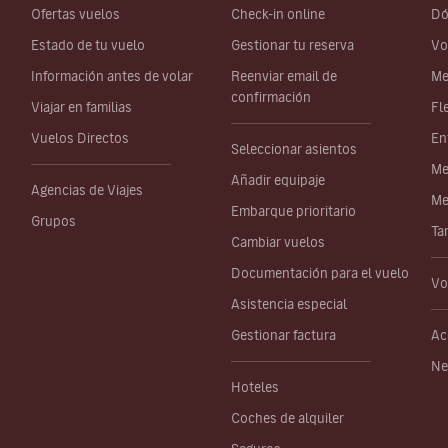
Ofertas vuelos
Check-in online
Dó
Estado de tu vuelo
Gestionar tu reserva
Vo
Información antes de volar
Reenviar email de
Me
confirmación
Viajar en familias
Fl
Vuelos Directos
En
Seleccionar asientos
Me
Añadir equipaje
Agencias de Viajes
Me
Embarque prioritario
Grupos
Ta
Cambiar vuelos
Documentación para el vuelo
Vo
Asistencia especial
Gestionar factura
Ac
Ne
Hoteles
Coches de alquiler