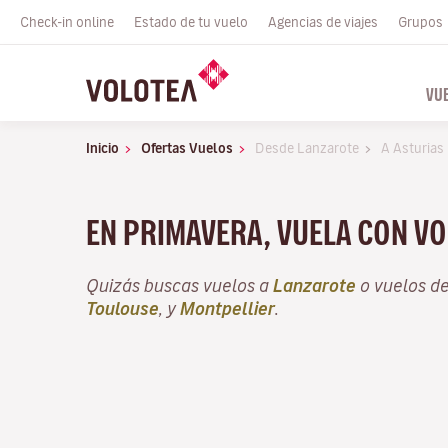
Check-in online
Estado de tu vuelo
Agencias de viajes
Grupos
VU
Inicio
Ofertas Vuelos
Desde Lanzarote
A Asturias
EN PRIMAVERA, VUELA CON VO
Quizás buscas vuelos a
Lanzarote
o vuelos d
Toulouse
, y
Montpellier
.