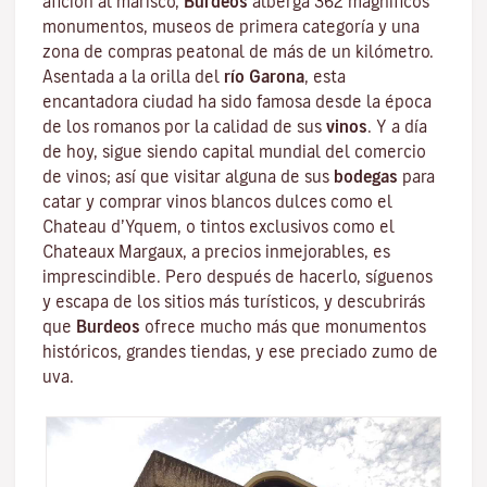
afición al marisco,
Burdeos
alberga 362 magníficos
monumentos, museos de primera categoría y una
zona de compras peatonal de más de un kilómetro.
Asentada a la orilla del
río Garona
, esta
encantadora ciudad ha sido famosa desde la época
de los romanos por la calidad de sus
vinos
. Y a día
de hoy, sigue siendo capital mundial del comercio
de vinos; así que visitar alguna de sus
bodegas
para
catar y comprar vinos blancos dulces como el
Chateau d’Yquem, o tintos exclusivos como el
Chateaux Margaux
, a precios inmejorables, es
imprescindible. Pero después de hacerlo, síguenos
y escapa de los sitios más turísticos, y descubrirás
que
Burdeos
ofrece mucho más que monumentos
históricos, grandes tiendas, y ese preciado zumo de
uva.