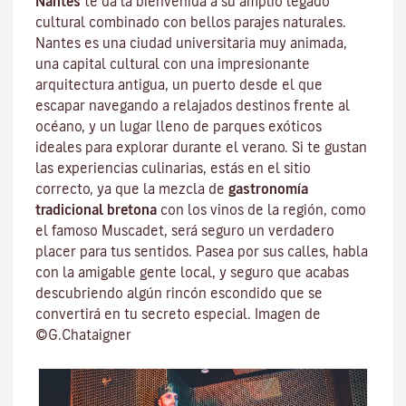
Nantes
te da la bienvenida a su amplio legado
cultural combinado con bellos parajes naturales.
Nantes es una
ciudad universitaria
muy animada,
una capital cultural con una impresionante
arquitectura antigua, un puerto desde el que
escapar navegando a relajados destinos frente al
océano, y un lugar lleno de parques exóticos
ideales para explorar durante el verano. Si te gustan
las experiencias culinarias, estás en el sitio
correcto, ya que la mezcla de
gastronomía
tradicional bretona
con los vinos de la región, como
el famoso
Muscadet
, será seguro un verdadero
placer para tus sentidos. Pasea por sus calles, habla
con la amigable gente local, y seguro que acabas
descubriendo algún rincón escondido que se
convertirá en tu secreto especial. Imagen de
©G.Chataigner