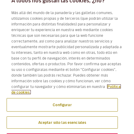
A todos nos gustan las cookies, ¿no?
Trabaja con nosotros
Más allá del mundo de la panadería y las galletas comunes,
utilizamos cookies propias y de terceros (que podrán utilizar la
información para distintas finalidades) para personalizar y
enriquecer tu experiencia en nuestra web mediante cookies
técnicas que son necesarias para que la web funcione
Descarga Volotea App para iOS y Android
correctamente, así como para analizar nuestros servicios y
eventualmente mostrarte publicidad personalizada y adaptada a
tu intereses, tanto en nuestra web como en otras, todo ello en
base con tu perfil de navegación, interés en determinados
contenidos, ofertas o productos. Por favor confirma que aceptas
su uso o configúralas mediante el botón “Configurar cookies”,
donde también las podrás rechazar. Puedes obtener más
información sobre las cookies y cómo funcionan, ver cómo
configurar tu navegador y cómo eliminarlas en nuestra
Política
de cookies.
Configurar
Aceptar sólo las esenciales