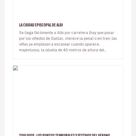
LA CIUDAD EPISCOPAL DE ALBI
Se llega fácilmente a Albi por carretera (hay que pasar
por los viñedos de Gaillac, merece la pena) o en tren: las
viñas ya empiezan a escasear cuando aparece,
majestuosa, la silueta de 40 metros de altura del
campanario de Santa…
TOULOUSE: LOS PUNTOS TEMPORALES Y FESTIVOS DEL VERANO