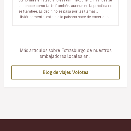
Su nombre en alsaciano es Flammekuche. En francés se
la conoce como tarte flambée, aunque en la práctica no
se flambee. Es decir, no se pasa por las llamas…
Históricamente, este plato paisano nace de cocer el pan
en los hornos de l…
Más artículos sobre Estrasburgo de nuestros
embajadores locales en…
Blog de viajes Volotea