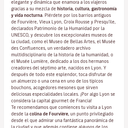
elegante y dinámica que enamora a los viajeros
gracias a su mezcla de
historia, cultura, gastronomía
y vida nocturna.
Piérdete por los barrios antiguos
de Fourvière, Vieux Lyon, Croix Rousse y Presqu'ile,
declarados Patrimonio de la Humanidad por la
UNESCO, y descubre los
excepcionales museos de
la ciudad
, como el Museo de Bellas Artes, el Musée
des Confluences, un verdadero archivo
multidisciplinario de la historia de la humanidad, o
el Musée Lumière, dedicado a los dos hermanos
creadores del séptimo arte, nacidos en Lyon. Y
después de todo este esplendor, toca disfrutar de
un almuerzo o una cena en uno de los típicos
bouchons
, acogedores mesones que sirven
deliciosas especialidades locales. ¡Por algo Lyon se
considera la capital
gourmet
de Francia!
Te recomendamos que comiences tu visita a Lyon
desde la
colina de Fourvière,
un punto privilegiado
desde el que admirar una fantástica panorámica de
la ciudad y que además contiene algunos de los