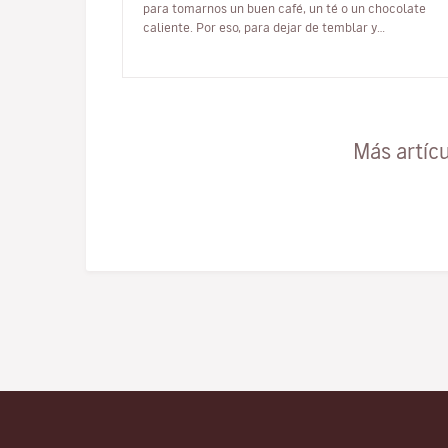
para tomarnos un buen café, un té o un chocolate
caliente. Por eso, para dejar de temblar y
concedernos un bien merecido descanso, ¡a…
Más artíc