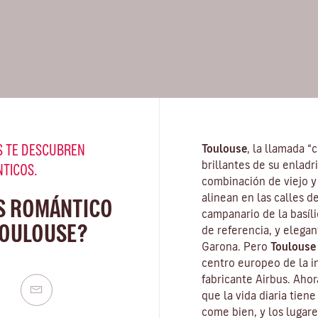
 TE DESCUBREN
Toulouse
, la llamada “
brillantes de su enladr
NTICOS.
combinación de viejo y
alinean en las calles d
S ROMÁNTICO
campanario de la
basíl
TOULOUSE?
de referencia, y elegan
Garona. Pero
Toulouse
centro europeo de la in
fabricante Airbus. Ahor
que la vida diaria tien
come bien, y los lugar