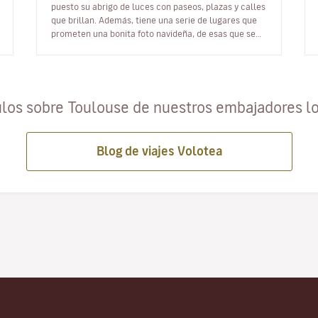
puesto su abrigo de luces con paseos, plazas y calles
que brillan. Además, tiene una serie de lugares que
prometen una bonita foto navideña, de esas que se
ganan muchísimos corazones e…
ulos sobre Toulouse de nuestros embajadores l
Blog de viajes Volotea