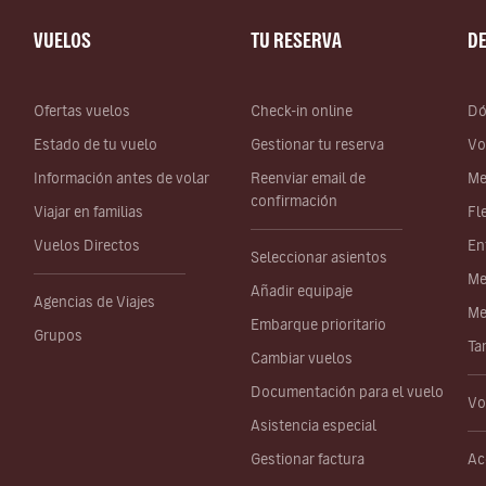
VUELOS
TU RESERVA
D
Ofertas vuelos
Check-in online
Dó
Estado de tu vuelo
Gestionar tu reserva
Vo
Información antes de volar
Reenviar email de
Me
confirmación
Viajar en familias
Fl
Vuelos Directos
En
Seleccionar asientos
Me
Añadir equipaje
Agencias de Viajes
Me
Embarque prioritario
Grupos
Ta
Cambiar vuelos
Documentación para el vuelo
Vo
Asistencia especial
Gestionar factura
Ac