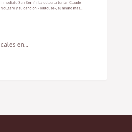
inmediato San Sernín. La culpa la tenían Claude
Nougaro y su canción «Toulouse», el himno más
hermoso dedicado a la Ciudad Rosa…
ocales en…