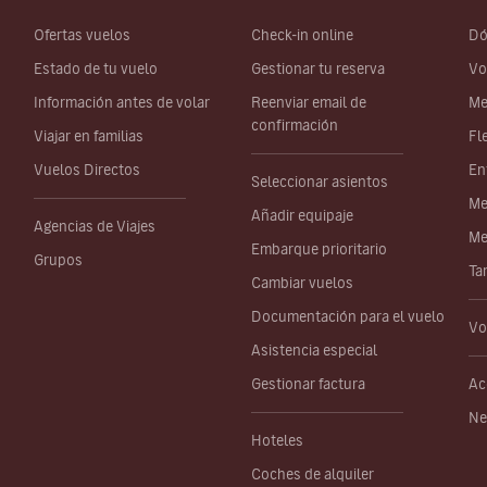
Ofertas vuelos
Check-in online
Dó
Estado de tu vuelo
Gestionar tu reserva
Vo
Información antes de volar
Reenviar email de
Me
confirmación
Viajar en familias
Fl
Vuelos Directos
En
Seleccionar asientos
Me
Añadir equipaje
Agencias de Viajes
Me
Embarque prioritario
Grupos
Ta
Cambiar vuelos
Documentación para el vuelo
Vo
Asistencia especial
Gestionar factura
Ac
Ne
Hoteles
Coches de alquiler