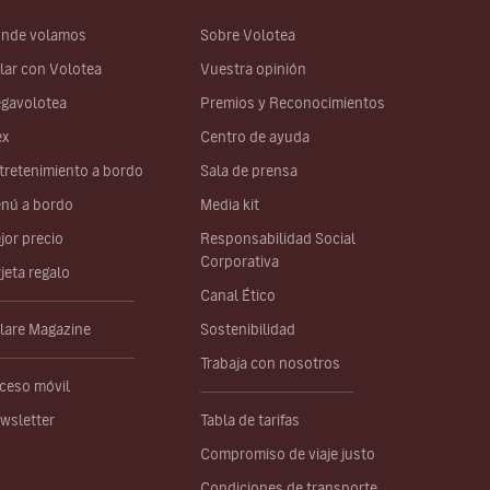
nde volamos
Sobre Volotea
lar con Volotea
Vuestra opinión
gavolotea
Premios y Reconocimientos
ex
Centro de ayuda
tretenimiento a bordo
Sala de prensa
nú a bordo
Media kit
jor precio
Responsabilidad Social
Corporativa
rjeta regalo
Canal Ético
lare Magazine
Sostenibilidad
Trabaja con nosotros
ceso móvil
wsletter
Tabla de tarifas
Compromiso de viaje justo
Condiciones de transporte