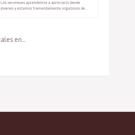
Los veroneses aprendemos a apreciarlo desde
jóvenes y estamos tremendamente orgullosos de
que Verona sea la provincia italia…
cales en…