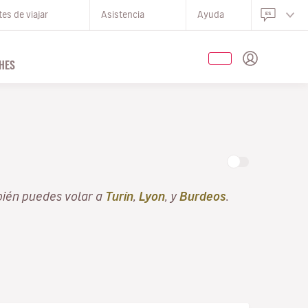
es de viajar
Asistencia
Ayuda
HES
bién puedes volar a
Turín
,
Lyon
, y
Burdeos
.