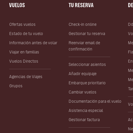
VUELOS
TU RESERVA
D
Ofertas vuelos
Check-in online
Dó
Estado de tu vuelo
Gestionar tu reserva
Vo
Información antes de volar
Reenviar email de
Me
confirmación
Viajar en familias
Fl
Vuelos Directos
En
Seleccionar asientos
Me
Añadir equipaje
Agencias de Viajes
Me
Embarque prioritario
Grupos
Ta
Cambiar vuelos
Documentación para el vuelo
Vo
Asistencia especial
Gestionar factura
Ac
Ne