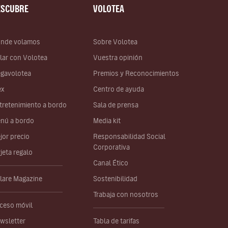
ESCUBRE
VOLOTEA
nde volamos
Sobre Volotea
lar con Volotea
Vuestra opinión
gavolotea
Premios y Reconocimientos
ex
Centro de ayuda
tretenimiento a bordo
Sala de prensa
nú a bordo
Media kit
jor precio
Responsabilidad Social
Corporativa
rjeta regalo
Canal Ético
lare Magazine
Sostenibilidad
Trabaja con nosotros
ceso móvil
wsletter
Tabla de tarifas