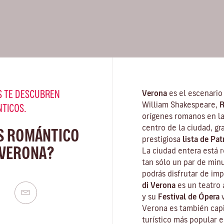
 TE DESCUBREN
Verona
es el escenario
William Shakespeare,
R
NTICOS.
orígenes romanos en las
centro de la ciudad, gr
S ROMÁNTICO
prestigiosa
lista de Pa
 VERONA?
La ciudad entera está 
tan sólo un par de minu
podrás disfrutar de im
di Verona
es un teatro 
y su
Festival de Ópera
v
Verona es también capi
turístico más popular e