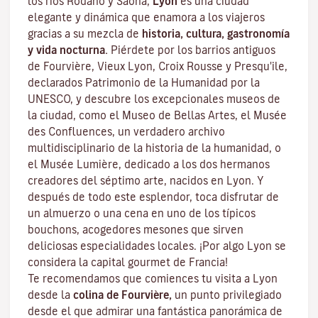
los ríos Ródano y Saona,
Lyon
es una ciudad
elegante y dinámica que enamora a los viajeros
gracias a su mezcla de
historia, cultura, gastronomía
y vida nocturna.
Piérdete por los barrios antiguos
de Fourvière, Vieux Lyon, Croix Rousse y Presqu'ile,
declarados Patrimonio de la Humanidad por la
UNESCO, y descubre los
excepcionales museos de
la ciudad
, como el Museo de Bellas Artes, el Musée
des Confluences, un verdadero archivo
multidisciplinario de la historia de la humanidad, o
el Musée Lumière, dedicado a los dos hermanos
creadores del séptimo arte, nacidos en Lyon. Y
después de todo este esplendor, toca disfrutar de
un almuerzo o una cena en uno de los típicos
bouchons
, acogedores mesones que sirven
deliciosas especialidades locales. ¡Por algo Lyon se
considera la capital
gourmet
de Francia!
Te recomendamos que comiences tu visita a Lyon
desde la
colina de Fourvière,
un punto privilegiado
desde el que admirar una fantástica panorámica de