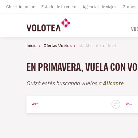
Check-in online
Estado de tu vuelo
Agencias de viajes
Grupos
VU
Inicio
Ofertas Vuelos
Ida Alicante
Abril
EN PRIMAVERA, VUELA CON VO
Quizá estés buscando vuelos a
Alicante