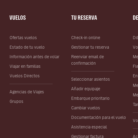
VUELOS
TU RESERVA
D
Ofertas vuelos
Check-in online
Dó
Estado de tu vuelo
Gestionar tu reserva
Vo
Información antes de volar
Reenviar email de
Me
confirmación
Viajar en familias
Fl
Vuelos Directos
En
Seleccionar asientos
Me
Añadir equipaje
Agencias de Viajes
Me
Embarque prioritario
Grupos
Ta
Cambiar vuelos
Documentación para el vuelo
Vo
Asistencia especial
Gestionar factura
Ac