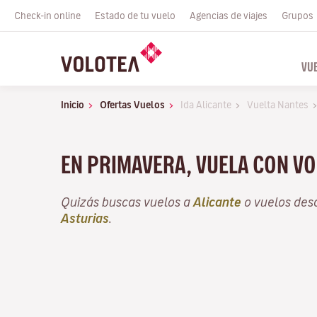
Check-in online
Estado de tu vuelo
Agencias de viajes
Grupos
VU
Inicio
Ofertas Vuelos
Ida Alicante
Vuelta Nantes
EN PRIMAVERA, VUELA CON VO
Quizás buscas vuelos a
Alicante
o vuelos de
Asturias
.