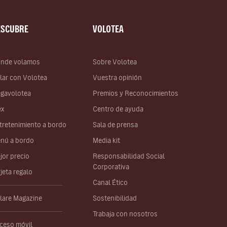
ESCUBRE
VOLOTEA
nde volamos
Sobre Volotea
lar con Volotea
Vuestra opinión
gavolotea
Premios y Reconocimientos
ex
Centro de ayuda
tretenimiento a bordo
Sala de prensa
nú a bordo
Media kit
jor precio
Responsabilidad Social
Corporativa
rjeta regalo
Canal Ético
lare Magazine
Sostenibilidad
Trabaja con nosotros
ceso móvil