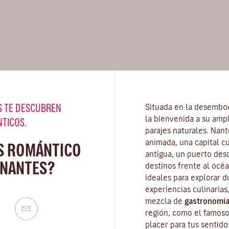
 TE DESCUBREN
Situada en la desembo
la bienvenida a su amp
NTICOS.
parajes naturales. Nan
animada, una capital c
S ROMÁNTICO
antigua, un puerto des
 NANTES?
destinos frente al océa
ideales para explorar d
experiencias culinarias,
mezcla de
gastronomía
región, como el famos
placer para tus sentido