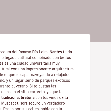
cadura del famoso
Río Loira
,
Nantes
te da
lio legado cultural combinado con bellos
tes es una
ciudad universitaria
muy
ultural con una impresionante arquitectura
de el que escapar navegando a relajados
no, y un lugar lleno de parques exóticos
urante el verano. Si te gustan las
 estás en el sitio correcto, ya que la
 tradicional bretona
con los vinos de la
o
Muscadet
, será seguro un verdadero
s. Pasea por sus calles, habla con la