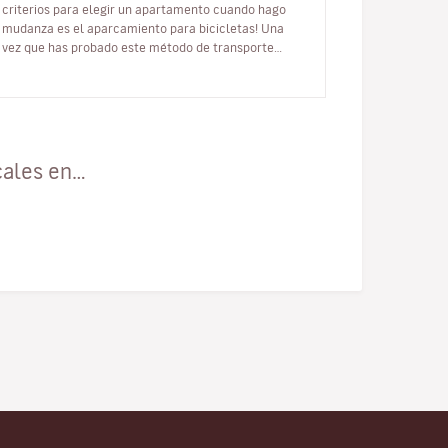
criterios para elegir un apartamento cuando hago
mudanza es el aparcamiento para bicicletas! Una
vez que has probado este método de transporte
sostenible no puedes prescindir de él…
cales en…