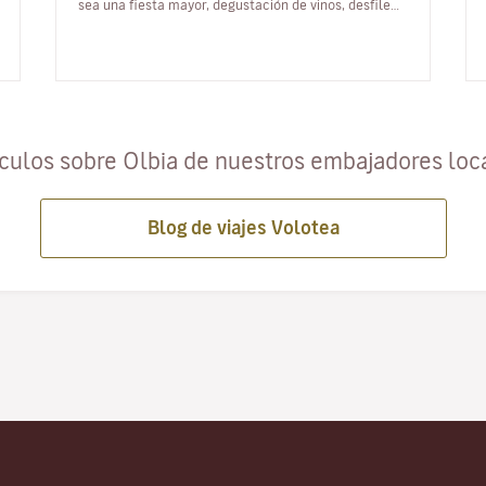
sea una fiesta mayor, degustación de vinos, desfiles,
danzas o cantos pupulares co…
ículos sobre Olbia de nuestros embajadores loc
Blog de viajes Volotea