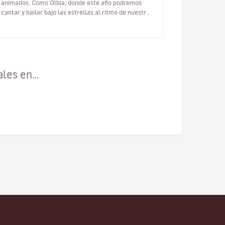
animados. Como Olbia, donde este año podremos
cantar y bailar bajo las estrellas al ritmo de nuestras
canciones favoritas graci…
ales en…