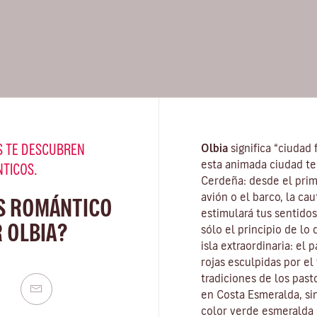
 TE DESCUBREN
Olbia
significa “ciudad 
esta animada ciudad te
NTICOS.
Cerdeña
: desde el pri
avión o el barco, la ca
S ROMÁNTICO
estimulará tus sentidos
 OLBIA?
sólo el principio de lo
isla extraordinaria: el
rojas esculpidas por el
tradiciones de los pasto
en
Costa Esmeralda
, s
color verde esmeralda 