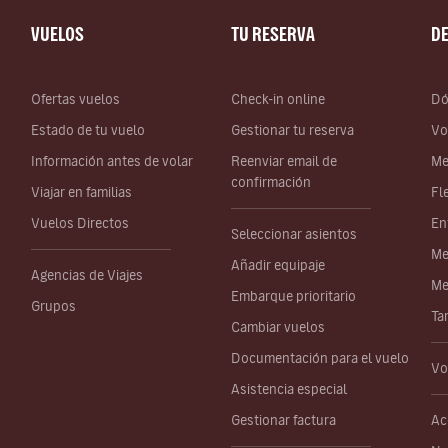
VUELOS
TU RESERVA
D
Ofertas vuelos
Check-in online
Dó
Estado de tu vuelo
Gestionar tu reserva
Vo
Información antes de volar
Reenviar email de
Me
confirmación
Viajar en familias
Fl
Vuelos Directos
En
Seleccionar asientos
Me
Añadir equipaje
Agencias de Viajes
Me
Embarque prioritario
Grupos
Ta
Cambiar vuelos
Documentación para el vuelo
Vo
Asistencia especial
Gestionar factura
Ac