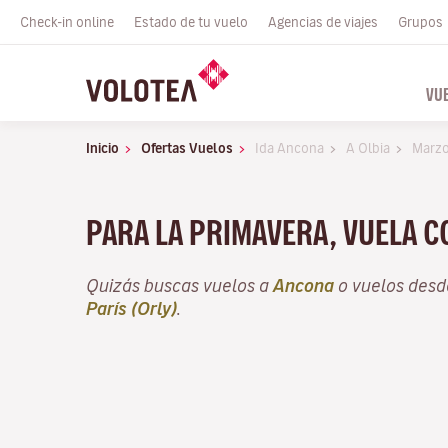
Check-in online
Estado de tu vuelo
Agencias de viajes
Grupos
VU
Inicio
Ofertas Vuelos
Ida Ancona
A Olbia
Marz
PARA LA PRIMAVERA, VUELA 
Quizás buscas vuelos a
Ancona
o vuelos des
París (Orly)
.