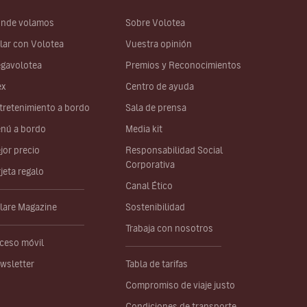
nde volamos
Sobre Volotea
lar con Volotea
Vuestra opinión
gavolotea
Premios y Reconocimientos
ex
Centro de ayuda
tretenimiento a bordo
Sala de prensa
nú a bordo
Media kit
jor precio
Responsabilidad Social
Corporativa
rjeta regalo
Canal Ético
lare Magazine
Sostenibilidad
Trabaja con nosotros
ceso móvil
wsletter
Tabla de tarifas
Compromiso de viaje justo
Condiciones de transporte