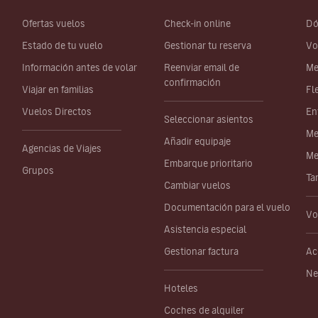
Ofertas vuelos
Check-in online
Dó
Estado de tu vuelo
Gestionar tu reserva
Vo
Información antes de volar
Reenviar email de
Me
confirmación
Viajar en familias
Fl
Vuelos Directos
En
Seleccionar asientos
Me
Añadir equipaje
Agencias de Viajes
Me
Embarque prioritario
Grupos
Ta
Cambiar vuelos
Documentación para el vuelo
Vo
Asistencia especial
Gestionar factura
Ac
Ne
Hoteles
Coches de alquiler