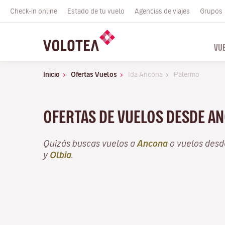
Check-in online
Estado de tu vuelo
Agencias de viajes
Grupos
VU
Inicio
Ofertas Vuelos
Ida Ancona
Palermo
OFERTAS DE VUELOS DESDE A
Quizás buscas vuelos a
Ancona
o vuelos des
y
Olbia
.