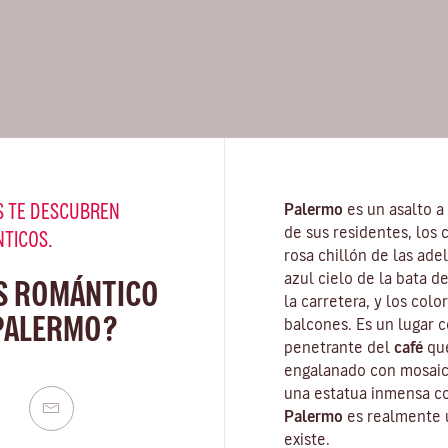
 TE DESCUBREN
Palermo
es un asalto a 
de sus residentes, los 
NTICOS.
rosa chillón de las ade
azul cielo de la bata d
S ROMÁNTICO
la carretera, y los colo
PALERMO?
balcones. Es un lugar 
penetrante del
café
que
engalanado con mosaico
una estatua inmensa c
Palermo
es realmente u
existe.