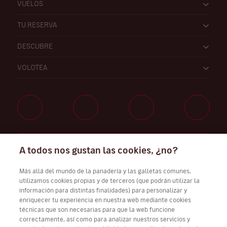
VUELOS
TU RESERVA
DESCUBRE
VOLOTEA
Trabaja con nosotros
A todos nos gustan las cookies, ¿no?
Más allá del mundo de la panadería y las galletas comunes,
utilizamos cookies propias y de terceros (que podrán utilizar la
información para distintas finalidades) para personalizar y
Descarga Volotea App para iOS y Android
enriquecer tu experiencia en nuestra web mediante cookies
técnicas que son necesarias para que la web funcione
correctamente, así como para analizar nuestros servicios y