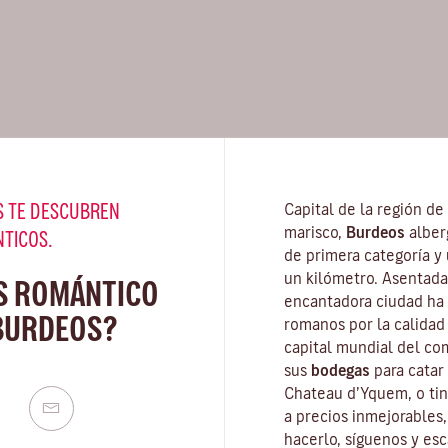
 TE DESCUBREN
Capital de la región de
marisco,
Burdeos
alber
NTICOS.
de primera categoría y
un kilómetro. Asentada 
S ROMÁNTICO
encantadora ciudad ha 
BURDEOS?
romanos por la calidad
capital mundial del com
sus
bodegas
para catar
Chateau d’Yquem, o tin
a precios inmejorables
hacerlo, síguenos y esca