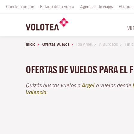
Check-in online
Estado de tu vuelo
Agencias de viajes
Grupos
VU
Inicio
Ofertas Vuelos
Ida Argel
A Burdeos
Fin 
OFERTAS DE VUELOS PARA EL 
Quizás buscas vuelos a
Argel
o vuelos desde
Valencia
.