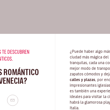
 TE DESCUBREN
¿Puede haber algo más
ciudad más mágica del 
NTICOS.
tranquilas, cada una co
mejor modo de transpor
S ROMÁNTICO
zapatos cómodos y deja
VENECIA?
calles y plazas
, por en
impresionantes iglesias
es también una experie
ideales para visitar la
habrá la glamorosa
pla
Italia.