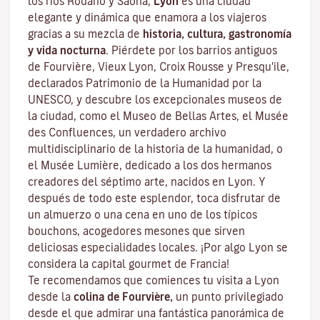
los ríos Ródano y Saona,
Lyon
es una ciudad
elegante y dinámica que enamora a los viajeros
gracias a su mezcla de
historia, cultura, gastronomía
y vida nocturna.
Piérdete por los barrios antiguos
de Fourvière, Vieux Lyon, Croix Rousse y Presqu'ile,
declarados Patrimonio de la Humanidad por la
UNESCO, y descubre los
excepcionales museos de
la ciudad
, como el Museo de Bellas Artes, el Musée
des Confluences, un verdadero archivo
multidisciplinario de la historia de la humanidad, o
el Musée Lumière, dedicado a los dos hermanos
creadores del séptimo arte, nacidos en Lyon. Y
después de todo este esplendor, toca disfrutar de
un almuerzo o una cena en uno de los típicos
bouchons
, acogedores mesones que sirven
deliciosas especialidades locales. ¡Por algo Lyon se
considera la capital
gourmet
de Francia!
Te recomendamos que comiences tu visita a Lyon
desde la
colina de Fourvière,
un punto privilegiado
desde el que admirar una fantástica panorámica de