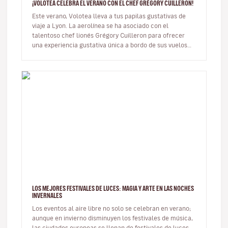
¡VOLOTEA CELEBRA EL VERANO CON EL CHEF GRÉGORY CUILLERON!
Este verano, Volotea lleva a tus papilas gustativas de
viaje a Lyon. La aerolínea se ha asociado con el
talentoso chef lionés Grégory Cuilleron para ofrecer
una experiencia gustativa única a bordo de sus vuelos
con salida de Lyon…
LOS MEJORES FESTIVALES DE LUCES: MAGIA Y ARTE EN LAS NOCHES
INVERNALES
Los eventos al aire libre no solo se celebran en verano;
aunque en invierno disminuyen los festivales de música,
las ciudades europeas se llenan de festivales de luces