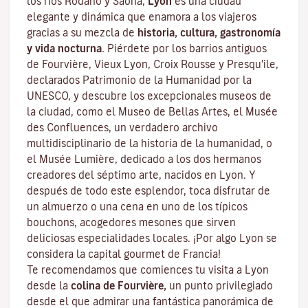
los ríos Ródano y Saona,
Lyon
es una ciudad
elegante y dinámica que enamora a los viajeros
gracias a su mezcla de
historia, cultura, gastronomía
y vida nocturna.
Piérdete por los barrios antiguos
de Fourvière, Vieux Lyon, Croix Rousse y Presqu'ile,
declarados Patrimonio de la Humanidad por la
UNESCO, y descubre los
excepcionales museos de
la ciudad
, como el Museo de Bellas Artes, el Musée
des Confluences, un verdadero archivo
multidisciplinario de la historia de la humanidad, o
el Musée Lumière, dedicado a los dos hermanos
creadores del séptimo arte, nacidos en Lyon. Y
después de todo este esplendor, toca disfrutar de
un almuerzo o una cena en uno de los típicos
bouchons
, acogedores mesones que sirven
deliciosas especialidades locales. ¡Por algo Lyon se
considera la capital
gourmet
de Francia!
Te recomendamos que comiences tu visita a Lyon
desde la
colina de Fourvière,
un punto privilegiado
desde el que admirar una fantástica panorámica de