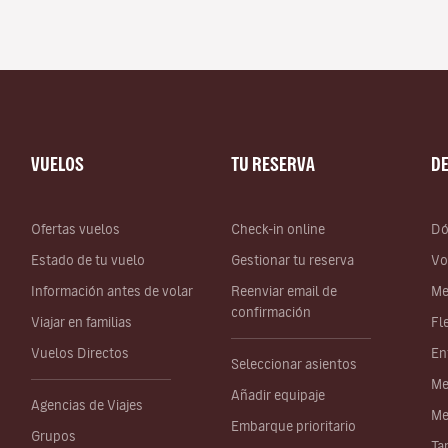
VUELOS
TU RESERVA
D
Ofertas vuelos
Check-in online
Dó
Estado de tu vuelo
Gestionar tu reserva
Vo
Información antes de volar
Reenviar email de
Me
confirmación
Viajar en familias
Fl
Vuelos Directos
En
Seleccionar asientos
Me
Añadir equipaje
Agencias de Viajes
Me
Embarque prioritario
Grupos
Ta