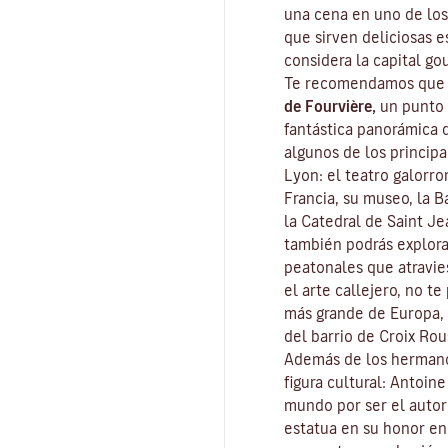
una cena en uno de los
que sirven deliciosas e
considera la capital
go
Te recomendamos que c
de Fourvière,
un punto 
fantástica panorámica 
algunos de los principa
Lyon: el teatro galorr
Francia, su museo, la Ba
la Catedral de Saint J
también podrás explor
peatonales que atravies
el arte callejero, no t
más grande de Europa, 
del barrio de Croix Rou
Además de los hermano
figura cultural: Antoin
mundo por ser el auto
estatua en su honor en