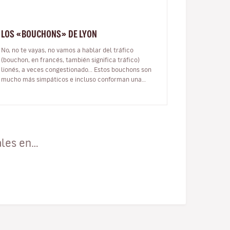
LOS «BOUCHONS» DE LYON
No, no te vayas, no vamos a hablar del tráfico
(bouchon, en francés, también significa tráfico)
lionés, a veces congestionado... Estos bouchons son
mucho más simpáticos e incluso conforman una
experiencia ineludible durante tu vi…
ales en…