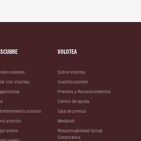
ESCUBRE
VOLOTEA
nde volamos
Sobre Volotea
lar con Volotea
Vuestra opinión
gavolotea
Premios y Reconocimientos
ex
Centro de ayuda
tretenimiento a bordo
Sala de prensa
nú a bordo
Media kit
jor precio
Responsabilidad Social
Corporativa
rjeta regalo