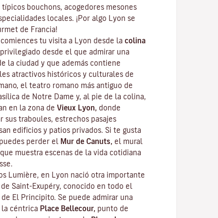
 típicos
bouchons
, acogedores mesones
specialidades locales. ¡Por algo Lyon se
urmet
de Francia!
omiences tu visita a Lyon desde la
colina
privilegiado desde el que admirar una
de la ciudad y que además contiene
les atractivos históricos y culturales de
omano, el teatro romano más antiguo de
sílica de Notre Dame y, al pie de la colina,
ean en la zona de
Vieux Lyon,
donde
ar sus
traboules
, estrechos pasajes
an edificios y patios privados. Si te gusta
e puedes perder el
Mur de Canuts,
el mural
que muestra escenas de la vida cotidiana
sse.
s Lumière, en Lyon nació otra importante
e de Saint-Exupéry, conocido en todo el
r de
El Principito
. Se puede admirar una
 la céntrica
Place Bellecour,
punto de