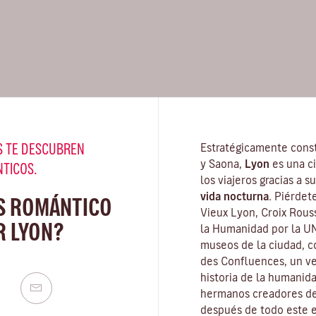
 TE DESCUBREN
Estratégicamente const
y Saona,
Lyon
es una c
NTICOS.
los viajeros gracias a 
vida nocturna.
Piérdete
S ROMÁNTICO
Vieux Lyon, Croix Rous
R LYON?
la Humanidad por la U
museos de la ciudad
, 
des Confluences, un ve
historia de la humanid
hermanos creadores del
después de todo este e