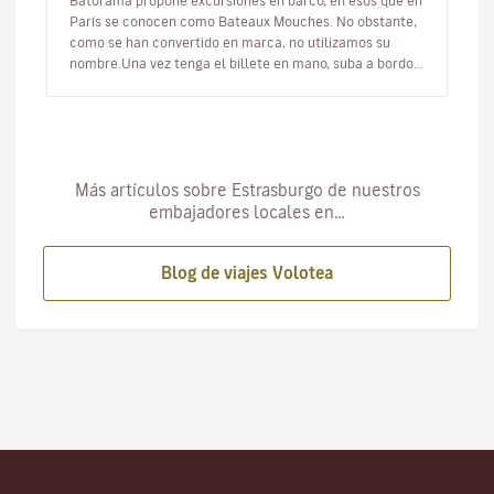
Batorama propone excursiones en barco, en esos que en
París se conocen como Bateaux Mouches. No obstante,
como se han convertido en marca, no utilizamos su
nombre.Una vez tenga el billete en mano, suba a bordo y
tome asiento. Si e…
Más artículos sobre Estrasburgo de nuestros
embajadores locales en…
Blog de viajes Volotea