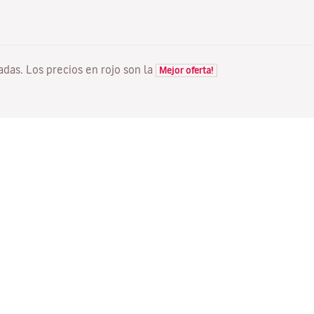
tadas. Los precios en rojo son la
Mejor oferta!
VUELOS
TU RESERVA
D
Ofertas vuelos
Check-in online
Dó
Estado de tu vuelo
Gestionar tu reserva
Vo
Información antes de volar
Reenviar email de
Me
confirmación