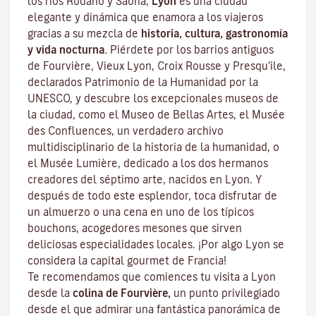
los ríos Ródano y Saona,
Lyon
es una ciudad
elegante y dinámica que enamora a los viajeros
gracias a su mezcla de
historia, cultura, gastronomía
y vida nocturna.
Piérdete por los barrios antiguos
de Fourvière, Vieux Lyon, Croix Rousse y Presqu'ile,
declarados Patrimonio de la Humanidad por la
UNESCO, y descubre los
excepcionales museos de
la ciudad
, como el Museo de Bellas Artes, el Musée
des Confluences, un verdadero archivo
multidisciplinario de la historia de la humanidad, o
el Musée Lumière, dedicado a los dos hermanos
creadores del séptimo arte, nacidos en Lyon. Y
después de todo este esplendor, toca disfrutar de
un almuerzo o una cena en uno de los típicos
bouchons
, acogedores mesones que sirven
deliciosas especialidades locales. ¡Por algo Lyon se
considera la capital
gourmet
de Francia!
Te recomendamos que comiences tu visita a Lyon
desde la
colina de Fourvière,
un punto privilegiado
desde el que admirar una fantástica panorámica de