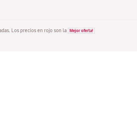
tadas. Los precios en rojo son la
Mejor oferta!
VUELOS
TU RESERVA
D
Ofertas vuelos
Check-in online
Dó
Estado de tu vuelo
Gestionar tu reserva
Vo
Información antes de volar
Reenviar email de
Me
confirmación