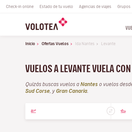
Check-in online
Estado de tu vuelo
Agencias de viajes
Grupos
VU
Inicio
Ofertas Vuelos
Ida Nantes
Levante
VUELOS A LEVANTE VUELA CON
Quizás buscas vuelos a
Nantes
o vuelos des
Sud Corse
, y
Gran Canaria
.