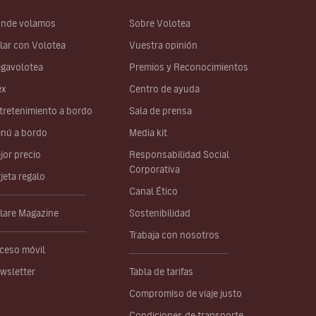
nde volamos
Sobre Volotea
lar con Volotea
Vuestra opinión
gavolotea
Premios y Reconocimientos
ex
Centro de ayuda
tretenimiento a bordo
Sala de prensa
nú a bordo
Media kit
jor precio
Responsabilidad Social
Corporativa
rjeta regalo
Canal Ético
lare Magazine
Sostenibilidad
Trabaja con nosotros
ceso móvil
wsletter
Tabla de tarifas
Compromiso de viaje justo
Condiciones de transporte