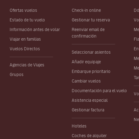
Ofertas vuelos
Check-in online
Dó
Estado de tu vuelo
Gestionar tu reserva
Vo
Información antes de volar
Reenviar email de
Me
confirmación
Viajar en familias
Fl
Vuelos Directos
En
Seleccionar asientos
Me
Añadir equipaje
Agencias de Viajes
Me
Embarque prioritario
Grupos
Ta
Cambiar vuelos
Documentación para el vuelo
Vo
Asistencia especial
Gestionar factura
Ac
Ne
Hoteles
Coches de alquiler