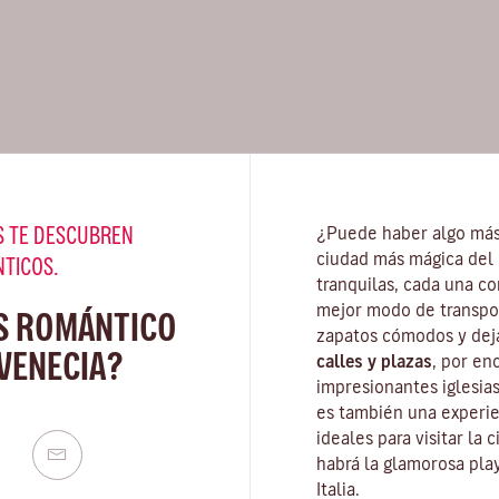
 TE DESCUBREN
¿Puede haber algo más
ciudad más mágica del 
NTICOS.
tranquilas, cada una co
mejor modo de transpor
S ROMÁNTICO
zapatos cómodos y deja
VENECIA?
calles y plazas
, por en
impresionantes iglesias
es también una experie
ideales para visitar la
habrá la glamorosa
pla
Italia.