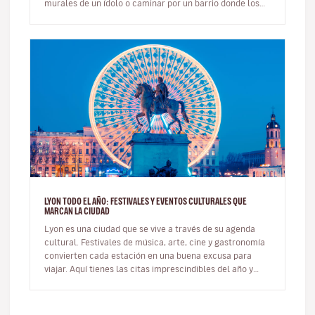
murales de un ídolo o caminar por un barrio donde los
colores…
LYON TODO EL AÑO: FESTIVALES Y EVENTOS CULTURALES QUE
MARCAN LA CIUDAD
Lyon es una ciudad que se vive a través de su agenda
cultural. Festivales de música, arte, cine y gastronomía
convierten cada estación en una buena excusa para
viajar. Aquí tienes las citas imprescindibles del año y
cómo integrar…