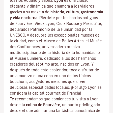
los ríos Ródano y Saona,
Lyon
es una ciudad
elegante y dinámica que enamora a los viajeros
gracias a su mezcla de
historia, cultura, gastronomía
y vida nocturna.
Piérdete por los barrios antiguos
de Fourvière, Vieux Lyon, Croix Rousse y Presqu'ile,
declarados Patrimonio de la Humanidad por la
UNESCO, y descubre los
excepcionales museos de
la ciudad
, como el Museo de Bellas Artes, el Musée
des Confluences, un verdadero archivo
multidisciplinario de la historia de la humanidad, o
el Musée Lumière, dedicado a los dos hermanos
creadores del séptimo arte, nacidos en Lyon. Y
después de todo este esplendor, toca disfrutar de
un almuerzo o una cena en uno de los típicos
bouchons
, acogedores mesones que sirven
deliciosas especialidades locales. ¡Por algo Lyon se
considera la capital
gourmet
de Francia!
Te recomendamos que comiences tu visita a Lyon
desde la
colina de Fourvière,
un punto privilegiado
desde el que admirar una fantástica panorámica de