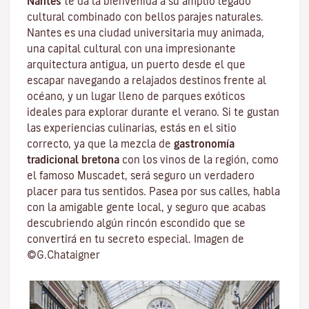
Nantes
te da la bienvenida a su amplio legado
cultural combinado con bellos parajes naturales.
Nantes es una
ciudad universitaria
muy animada,
una capital cultural con una impresionante
arquitectura antigua, un puerto desde el que
escapar navegando a relajados destinos frente al
océano, y un lugar lleno de parques exóticos
ideales para explorar durante el verano. Si te gustan
las experiencias culinarias, estás en el sitio
correcto, ya que la mezcla de
gastronomía
tradicional bretona
con los vinos de la región, como
el famoso
Muscadet
, será seguro un verdadero
placer para tus sentidos. Pasea por sus calles, habla
con la amigable gente local, y seguro que acabas
descubriendo algún rincón escondido que se
convertirá en tu secreto especial. Imagen de
©G.Chataigner