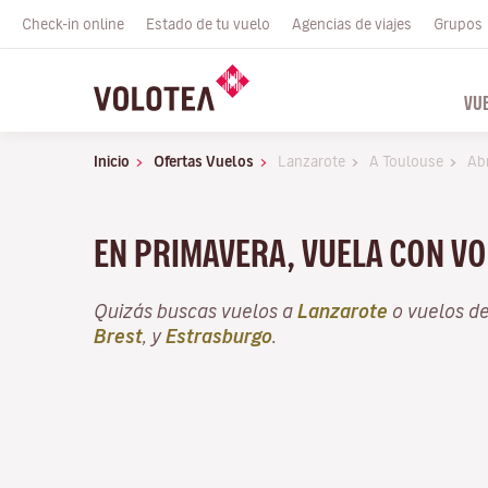
Check-in online
Estado de tu vuelo
Agencias de viajes
Grupos
VU
Inicio
Ofertas Vuelos
Lanzarote
A Toulouse
Abr
EN PRIMAVERA, VUELA CON VO
Quizás buscas vuelos a
Lanzarote
o vuelos d
Brest
, y
Estrasburgo
.