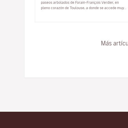
paseos arbolados de Forain-François Verdier, en
pleno corazón de Toulouse, a donde se accede muy
fácilmente en metro. Es una cita…
Más artíc