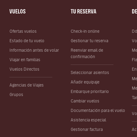
VUELOS
TU RESERVA
D
Ofertas vuelos
Check-in online
Dó
Estado de tu vuelo
Gestionar tu reserva
Vo
Información antes de volar
Reenviar email de
Me
confirmación
Viajar en familias
Fl
Vuelos Directos
En
Seleccionar asientos
Me
Añadir equipaje
Agencias de Viajes
Me
Embarque prioritario
Grupos
Ta
Cambiar vuelos
Documentación para el vuelo
Vo
Asistencia especial
Gestionar factura
Ac