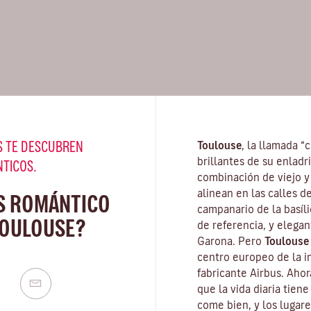
 TE DESCUBREN
Toulouse
, la llamada “
brillantes de su enladr
NTICOS.
combinación de viejo y
alinean en las calles d
S ROMÁNTICO
campanario de la
basíl
TOULOUSE?
de referencia, y elegan
Garona. Pero
Toulouse
centro europeo de la in
fabricante Airbus. Ahor
que la vida diaria tien
come bien, y los lugar