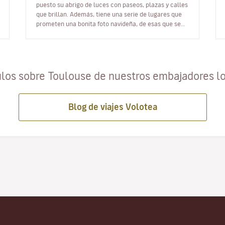
puesto su abrigo de luces con paseos, plazas y calles
que brillan. Además, tiene una serie de lugares que
prometen una bonita foto navideña, de esas que se
ganan muchísimos corazones e…
ulos sobre Toulouse de nuestros embajadores l
Blog de viajes Volotea