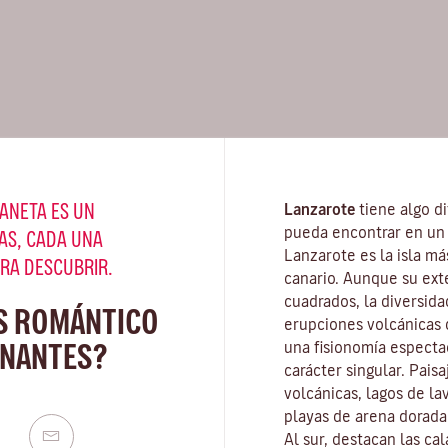
ANETA ES UN
Lanzarote
tiene algo di
pueda encontrar en un 
AS, CADA UNA
Lanzarote es la isla má
ARA DESCUBRIR.
canario. Aunque su ext
cuadrados, la diversida
S ROMÁNTICO
erupciones volcánicas d
 NANTES?
una fisionomía especta
carácter singular. Pais
volcánicas, lagos de la
playas
de arena dorada 
Al sur, destacan las ca