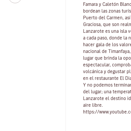
Famara
y
Caletón Blan
bordean las zonas turís
Puerto del Carmen
, as
Graciosa
, que son real
Lanzarote es una isla 
a cada paso, donde la 
hacer gala de los valo
nacional de Timanfaya
lugar que brinda la op
espectacular, comproba
volcánica y degustar pl
en el restaurante El Di
Y no podemos terminar
del lugar
; una tempera
Lanzarote el destino id
aire libre
.
https://www.youtube.