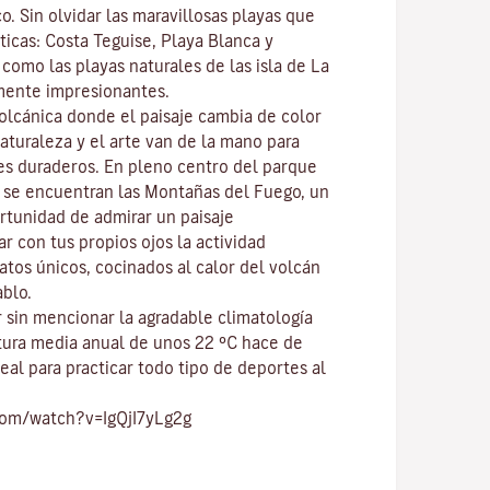
co
. Sin olvidar las maravillosas playas que
ticas:
Costa Teguise
,
Playa Blanca
y
í como las playas naturales de las isla de
La
mente impresionantes.
volcánica donde el paisaje cambia de color
naturaleza y el
arte
van de la mano para
res duraderos. En pleno centro del
parque
, se encuentran las
Montañas del Fuego
, un
ortunidad de admirar un paisaje
r con tus propios ojos la actividad
atos únicos, cocinados al calor del volcán
ablo.
 sin mencionar
la agradable climatología
tura media anual de unos 22 ºC hace de
eal para practicar todo tipo de
deportes al
com/watch?v=IgQjI7yLg2g