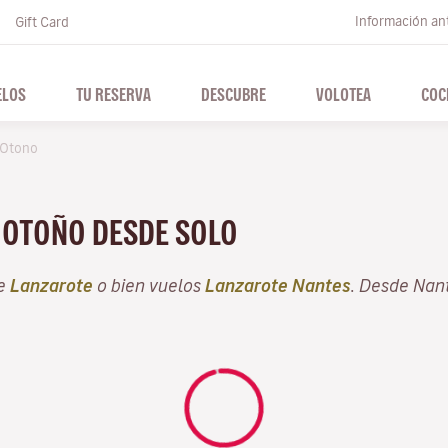
Información ant
Gift Card
ELOS
TU RESERVA
DESCUBRE
VOLOTEA
COC
Otono
L OTOÑO DESDE SOLO
de
Lanzarote
o bien vuelos
Lanzarote Nantes
. Desde Nan