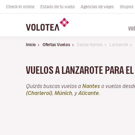
Check-in online
Estado de tu vuelo
Agencias de viajes
Grupos
VU
Inicio
Ofertas Vuelos
Desde Nantes
Lanzarote
VUELOS A LANZAROTE PARA E
Quizás buscas vuelos a
Nantes
o vuelos des
(Charleroi)
,
Múnich
, y
Alicante
.