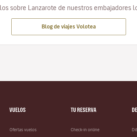
ulos sobre Lanzarote de nuestros embajadores l
Blog de viajes Volotea
VUELOS
TU RESERVA
D
Ofertas vuelos
Check-in online
Dó