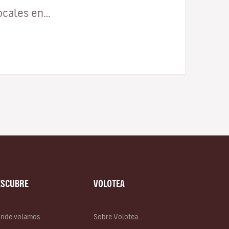
ocales en…
ESCUBRE
VOLOTEA
nde volamos
Sobre Volotea