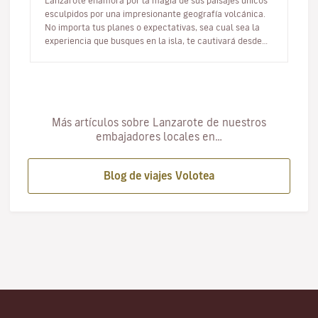
Lanzarote enamora por la magia de sus paisajes únicos
esculpidos por una impresionante geografía volcánica.
No importa tus planes o expectativas, sea cual sea la
experiencia que busques en la isla, te cautivará desde
cualquier án…
Más artículos sobre Lanzarote de nuestros
embajadores locales en…
Blog de viajes Volotea