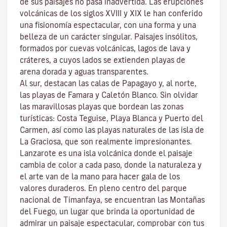
de sus paisajes no pasa inadvertida. Las erupciones
volcánicas de los siglos XVIII y XIX le han conferido
una fisionomía espectacular, con una forma y una
belleza de un carácter singular. Paisajes insólitos,
formados por cuevas volcánicas, lagos de lava y
cráteres, a cuyos lados se extienden
playas
de
arena dorada y aguas transparentes.
Al sur, destacan las calas de
Papagayo
y, al norte,
las playas de
Famara
y
Caletón Blanco
. Sin olvidar
las maravillosas playas que bordean las zonas
turísticas:
Costa Teguise
,
Playa Blanca
y
Puerto del
Carmen
, así como las playas naturales de las isla de
La Graciosa
, que son realmente impresionantes.
Lanzarote es una isla volcánica donde el paisaje
cambia de color a cada paso, donde la naturaleza y
el
arte
van de la mano para hacer gala de los
valores duraderos. En pleno centro del
parque
nacional de Timanfaya
, se encuentran las
Montañas
del Fuego
, un lugar que brinda la oportunidad de
admirar un paisaje espectacular, comprobar con tus