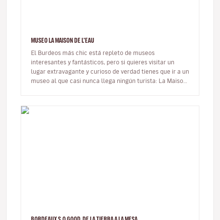
MUSEO LA MAISON DE L'EAU
El Burdeos más chic está repleto de museos
interesantes y fantásticos, pero si quieres visitar un
lugar extravagante y curioso de verdad tienes que ir a un
museo al que casi nunca llega ningún turista: La Maison
de L’Eau. Único en…
BORDEAUX S.O GOOD, DE LA TIERRA A LA MESA